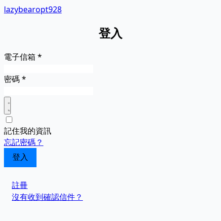
lazybearopt928
登入
電子信箱
*
密碼
*
記住我的資訊
忘記密碼？
註冊
沒有收到確認信件？